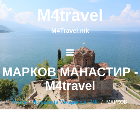
M4travel
M4Travel.mk
МАРКОВ МАНАСТИР -
M4travel
Home
/
Истражи ја Македонија - МК
/ МАРКОВ
МАНАСТИР