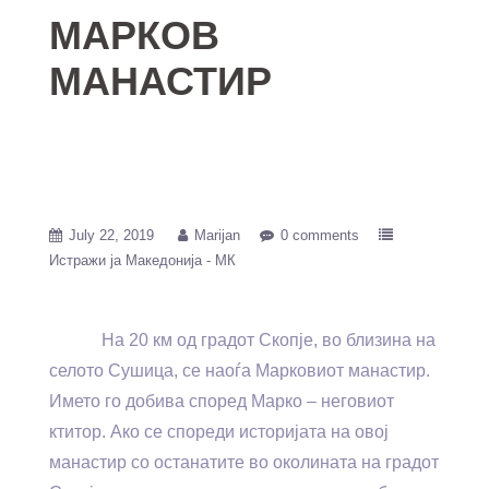
МАРКОВ
МАНАСТИР
July 22, 2019
Marijan
0 comments
Истражи ја Македонија - МК
На 20 км од градот Скопје, во близина на
селото Сушица, се наоѓа Марковиот манастир.
Името го добива според Марко – неговиот
ктитор. Ако се спореди историјата на овој
манастир со останатите во околината на градот