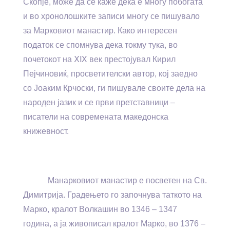
Скопје, може да се каже дека е многу побогата
и во хронолошките записи многу се пишувало
за Марковиот манастир. Како интересен
податок се спомнува дека токму тука, во
почетокот на ⅩⅨ век престојувал Кирил
Пејчиновиќ, просветителски автор, кој заедно
со Јоаким Крчоски, ги пишувале своите дела на
народен јазик и се први претставници –
писатели на современата македонска
книжевност.
Манарковиот манастир е посветен на Св.
Димитрија. Градењето го започнува таткото на
Марко, кралот Волкашин во 1346 – 1347
година, а ја живописал кралот Марко, во 1376 –