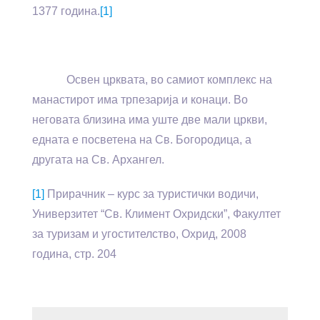
1377 година.
[1]
Освен црквата, во самиот комплекс на
манастирот има трпезарија и конаци. Во
неговата близина има уште две мали цркви,
едната е посветена на Св. Богородица, а
другата на Св. Архангел.
[1]
Прирачник – курс за туристички водичи,
Универзитет “Св. Климент Охридски”, Факултет
за туризам и угостителство, Охрид, 2008
година, стр. 204