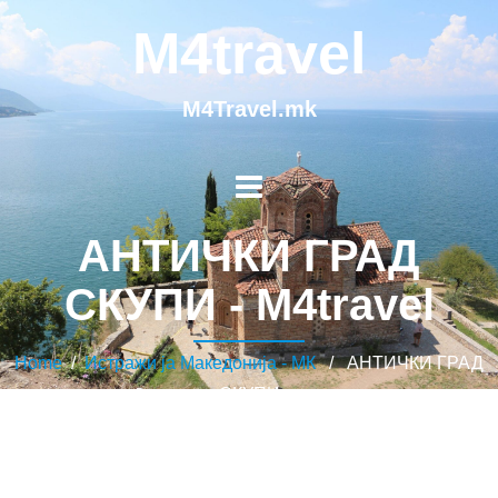
M4travel
M4Travel.mk
АНТИЧКИ ГРАД
СКУПИ - M4travel
Home
/
Истражи ја Македонија - МК
/ АНТИЧКИ ГРАД
СКУПИ