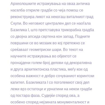
Археолошките истражувања на оваа античка
населба откриле градби со чија помош се
реконструира ликот на некогаш виталниот град
Скупи. Во неговиот централен дел се наоѓала
Базилика I, што претставува трикорабна градба
со двојна апсида свртена кон запад. Подните
површини се во мозаик во кој претежно се
среќаваат геометриски шари. Во текот на
научните истражувања во објектот се
пронајдени голем број делови од декоративна
и друга архитектонска пластика, меѓу кои од
особена важност е добро сочуваниот коринтски
капител. Базиликата I со поголемиот свој дел
лежи врз остатоци и урнатини на некои градби
од постара фаза. Судејќи според ова, а
особено според нејзината монументалност и