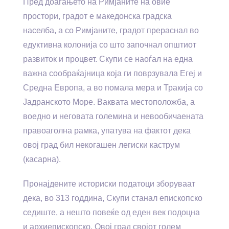
Пред доаѓањето на Римјаните на овие
простори, градот е македонска градска
населба, а со Римјаните, градот прераснал во
едуктивна колонија со што започнал општиот
развиток и процвет. Скупи се наоѓал на една
важна сообраќајница која ги поврзувала Егеј и
Средна Европа, а во помала мера и Тракија со
Јадранското Море. Ваквата местоположба, а
воедно и неговата големина и невообичаената
правоаголна рамка, упатува на фактот дека
овој град бил некогашен легиски каструм
(касарна).
Пронајдените историски податоци зборуваат
дека, во 313 годдина, Скупи станал епископско
седиште, а нешто повеќе од еден век подоцна
и архиепископско. Овој град својот голем