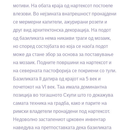
мотиви. На обата краја од нартексот постоеле
влезови. Во нејзината внатрешност пронајдени
се мермерни капители, ажурирани розети и
друг вид архитектонска декорација. На подот
од базиликата нема никакви траги од мозаик,
но според состојбата во која се наоѓа подот
може да стане збор за основа за поставување
на мозаик. Подните површини на нартексот и
на северната пастофорија се покриени со тули.
Базиликата II датира од крајот на 5 век и
почетокот на VI век. Таа имала доминантна
позиција во тогашното Скупи што го докажува
самата техника на градба, како и парите на
римски владетели пронајдени под нартексот.
Недоволно застапениот црковен инвентар
наведува на претпоставката дека базиликата