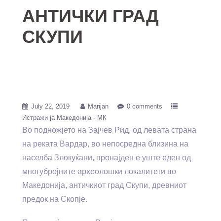
АНТИЧКИ ГРАД
СКУПИ
July 22, 2019
Marijan
0 comments
Истражи ја Македонија - МК
Во подножјето на Зајчев Рид, од левата страна
на реката Вардар, во непосредна близина на
населба Злокуќани, пронајден е уште еден од
многубројните археолошки локалитети во
Македонија, античкиот град Скупи, древниот
предок на Скопје.