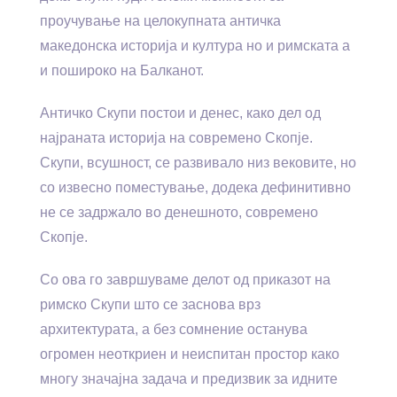
проучување на целокупната античка
македонска историја и култура но и римската а
и пошироко на Балканот.
Античко Скупи постои и денес, како дел од
најраната историја на современо Скопје.
Скупи, всушност, се развивало низ вековите, но
со извесно поместување, додека дефинитивно
не се задржало во денешното, современо
Скопје.
Со ова го завршуваме делот од приказот на
римско Скупи што се заснова врз
архитектурата, а без сомнение останува
огромен неоткриен и неиспитан простор како
многу значајна задача и предизвик за идните