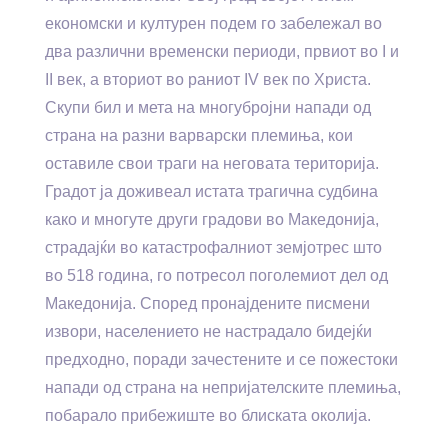
економски и културен подем го забележал во
два различни временски периоди, првиот во I и
II век, а вториот во раниот IV век по Христа.
Скупи бил и мета на многубројни напади од
страна на разни варварски племиња, кои
оставиле свои траги на неговата територија.
Градот ја доживеал истата трагична судбина
како и многуте други градови во Македонија,
страдајќи во катастрофалниот земјотрес што
во 518 година, го потресол поголемиот дел од
Македонија. Според пронајдените писмени
извори, населението не настрадало бидејќи
предходно, поради зачестените и се пожестоки
напади од страна на непријателските племиња,
побарало прибежиште во блиската околија.