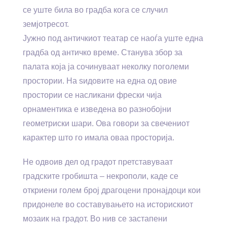
се уште била во градба кога се случил
земјотресот.
Јужно под античкиот театар се наоѓа уште една
градба од античко време. Станува збор за
палата која ја сочинуваат неколку поголеми
простории. На ѕидовите на една од овие
простории се насликани фрески чија
орнаментика е изведена во разнобојни
геометриски шари. Ова говори за свечениот
карактер што го имала оваа просторија.
Не одвоив дел од градот претставуваат
градските гробишта – некрополи, каде се
откриени голем број драгоцени пронајдоци кои
придонеле во составувањето на историскиот
мозаик на градот. Во нив се застапени