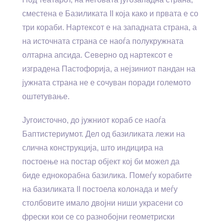
сместена е Базиликата II која како и првата е со
три кораби. Нартексот е на западната страна, а
на источната страна се наоѓа полукружната
олтарна апсида. Северно од нартексот е
изградена Пастофорија, а нејзиниот пандан на
јужната страна не е сочуван поради големото
оштетување.
Југоисточно, до јужниот кораб се наоѓа
Баптистериумот. Дел од базиликата лежи на
слична конструкција, што индицира на
постоење на постар објект кој би можел да
биде еднокорабна базилика. Помеѓу корабите
на базиликата II постоела колонада и меѓу
столбовите имало двојни ниши украсени со
фрески кои се со разнобојни геометриски