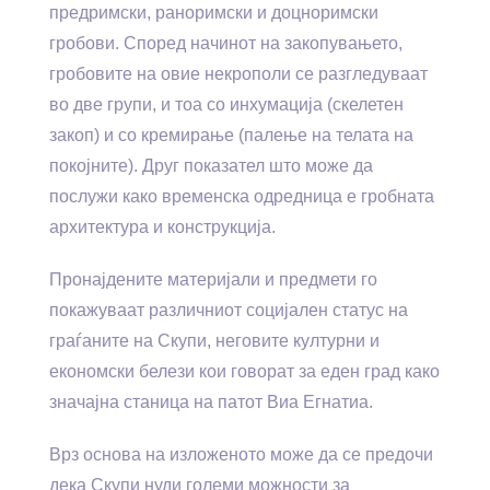
предримски, раноримски и доцноримски
гробови. Според начинот на закопувањето,
гробовите на овие некрополи се разгледуваат
во две групи, и тоа со инхумација (скелетен
закоп) и со кремирање (палење на телата на
покојните). Друг показател што може да
послужи како временска одредница е гробната
архитектура и конструкција.
Пронајдените материјали и предмети го
покажуваат различниот социјален статус на
граѓаните на Скупи, неговите културни и
економски белези кои говорат за еден град како
значајна станица на патот Виа Егнатиа.
Врз основа на изложеното може да се предочи
дека Скупи нуди големи можности за