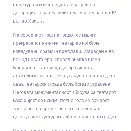
структура и извонредната внатрешна
декорација, оваа базилика датира од раниот IV
век по Христа.
На северниот крај на градот се издига
прекрасниот антички театар во кој биле
изведувани драмски претстави. Изграден е во II
век од новата ера, според римска шема.
Бројните остатоци од декоративната
архитектонска пластика укажуваат на тоа дека
оваа театарска зграда била богато украсена.
Неговата монументалност зборува за театарот
како објект со исклучително голема важност
зашто во тоа време, во него се одвивал
целокупниот културно-забавен живот во градот.
Под театарот, на неговата југозападна страна,