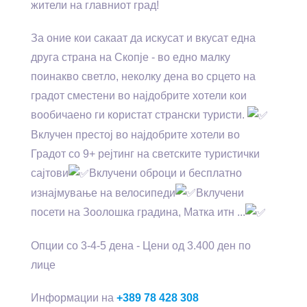
жители на главниот град!
За оние кои сакаат да искусат и вкусат една
друга страна на Скопје - во едно малку
поинакво светло, неколку дена во срцето на
градот сместени во најдобрите хотели кои
вообичаено ги користат странски туристи.
Вклучен престој во најдобрите хотели во
Градот со 9+ рејтинг на светските туристички
сајтови
Вклучени оброци и бесплатно
изнајмување на велосипеди
Вклучени
посети на Зоолошка градина, Матка итн ...
Опции со 3-4-5 дена - Цени од 3.400 ден по
лице
Информации на
+389 78 428 308