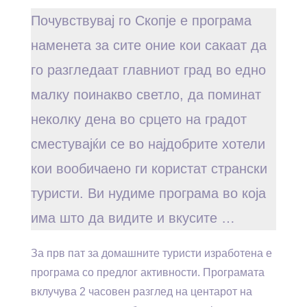
Почувствувај го Скопје е програма
наменета за сите оние кои сакаат да
го разгледаат главниот град во едно
малку поинакво светло, да поминат
неколку дена во срцето на градот
сместувајќи се во најдобрите хотели
кои вообичаено ги користат странски
туристи. Ви нудиме програма во која
има што да видите и вкусите …
За прв пат за домашните туристи изработена е
програма со предлог активности. Програмата
вклучува 2 часовен разглед на центарот на