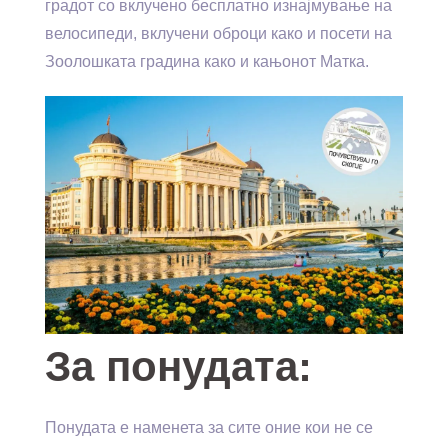
градот со вклучено бесплатно изнајмување на
велосипеди, вклучени оброци како и посети на
Зоолошката градина како и кањонот Матка.
За понудата:
Понудата е наменета за сите оние кои не се