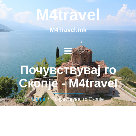
M4travel
M4Travel.mk
Почувствувај го
Скопје - M4travel
Home
/ Почувствувај го Скопје